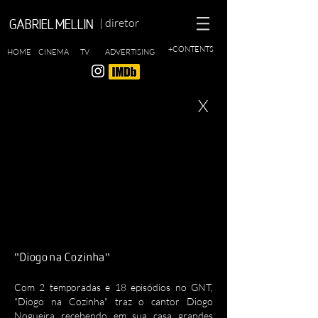
| diretor
GABRIEL MELLIN
+CONTENTS
HOME
CINEMA
TV
ADVERTISING
X
"Diogo na Cozinha"
Com 2 temporadas e 18 episódios no GNT,
"Diogo na Cozinha" traz o cantor Diogo
Nogueira recebendo em sua casa grandes