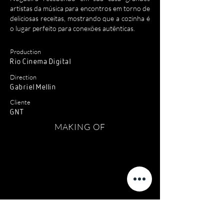
artistas da música para encontros em torno de
deliciosas receitas, mostrando que a cozinha é
o lugar perfeito para conexões autênticas.
Production
Rio
Cinema
Digital
Direction
Gabriel Mellin
Cliente
GNT
MAKING OF
VÍDEOS RELACIONADOS